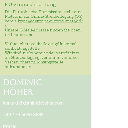
EU-Streitschlichtung
Die Europäische Kommission stellt eine
Plattform zur Online-Streitbeilegung (OS)
bereit:
https://ec.europa.eu/consumers/odr
/
.
Unsere E-Mail-Adresse finden Sie oben
im Impressum.
Verbraucher­streit­beilegung/Universal­
schlichtungs­stelle
Wir sind nicht bereit oder verpflichtet,
an Streitbeilegungsverfahren vor einer
Verbraucherschlichtungsstelle
teilzunehmen.
Dominic
Höher
kontakt@dominichoeher.com
+49 176 5560 8988
Praxis